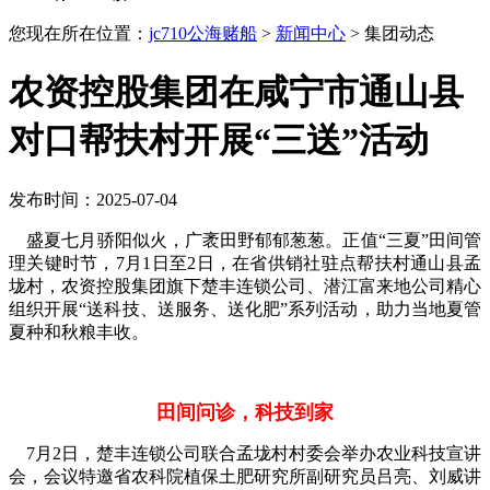
您现在所在位置：
jc710公海赌船
>
新闻中心
> 集团动态
农资控股集团在咸宁市通山县
对口帮扶村开展“三送”活动
发布时间：2025-07-04
盛夏七月骄阳似火，广袤田野郁郁葱葱。正值“三夏”田间管
理关键时节，7月1日至2日，在省供销社驻点帮扶村通山县孟
垅村，农资控股集团旗下楚丰连锁公司、潜江富来地公司精心
组织开展“送科技、送服务、送化肥”系列活动，助力当地夏管
夏种和秋粮丰收。
田间问诊，科技到家
7月2日，楚丰连锁公司联合孟垅村村委会举办农业科技宣讲
会，会议特邀省农科院植保土肥研究所副研究员吕亮、刘威讲