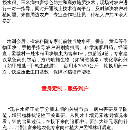
授水稻、玉米病虫害绿色防控和高效施肥技术，现场对农户进
行一对一指导，同时开通线上技术咨询平台，及时解决农户种
植问题。来自周边农户、专业合作社社员、种植大户共70余人
参加。
培训会后，省农科院专家们前往当地水稻、番茄、黄瓜等作
物田块，手把手指导农户识别病虫害、科学施肥用药。经调
查，孟垅村一处水稻田块螟虫为害率1%，虫龄近4龄，专家建
议紧急药剂防治，抢晴喷施生物（如阿维菌素）或化学药剂
（如甲维盐+甲氧虫酰肼），亩用水30-50公斤，轮换用药一
次，快速压低虫口基数，保障水稻增产增收。
量身定制，服务到户
“现在水稻正处于分蘖末期的关键节点，病虫害要及早防
范，增强植株抗逆性至关重要。从刚才土壤元素速测情况来
看，钾的含量过低，在接下来的追肥中，要加大钾元素的补
充……”潜江富来地农化专家向种植大户孟祥林叮嘱道。