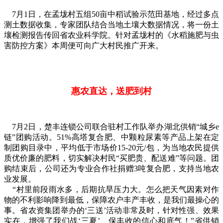
7月1日，在孟垅村五组50亩中稻试验示范田基地，经过多点
测土数据收集，专家团队结合当地土壤大数据情况，将一份土
壤检测报告传回省农业科学院。针对孟垅村的《水稻施肥与虫
害防控方案》本周便可向广大村民推广开来。
惠农直达，送肥到村
7月2日，楚丰连锁公司联合驻村工作队举办湖北供销“城乡e
链”团购活动。51%高塔复合肥、中颗粒尿素等产品上架在定
制团购目录中，平均低于市场价15-20元/包，为当地农民提供
质优价廉的肥料，切实解决村民“买肥贵、配送难”等问题。团
购结束后，公司还为专业合作社捐赠3吨复合肥，支持当地农
业发展。
“村里前段雨水多，后期抗旱压力大。怎么把天气因素对作
物的不利影响降到最低，保障农户丰产丰收，是我们最操心的
事。省农资集团举办的‘三送’活动非常及时，针对性强、效果
实在，增强了我们战‘三夏’、保丰收的信心和底气！”省供销