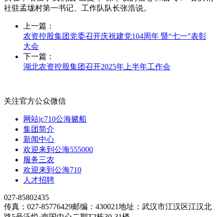
社驻孟垅村第一书记、工作队队长张浩说。
上一篇：
农资控股集团党委召开庆祝建党104周年 暨“七一”表彰
大会
下一篇：
湖北农资控股集团召开2025年上半年工作会
关注官方公众微信
网站jc710公海赌船
集团简介
新闻中心
欢迎来到公海555000
服务三农
欢迎来到公海710
人才招聘
027-85802435
传真：027-85776429
邮编：430021
地址：武汉市江汉区江汉北
路5号泛悦·南国中心二期T2栋30-31楼