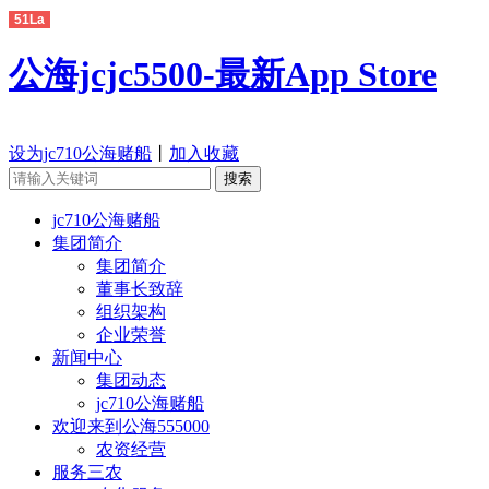
51La
公海jcjc5500-最新App Store
设为jc710公海赌船
丨
加入收藏
jc710公海赌船
集团简介
集团简介
董事长致辞
组织架构
企业荣誉
新闻中心
集团动态
jc710公海赌船
欢迎来到公海555000
农资经营
服务三农